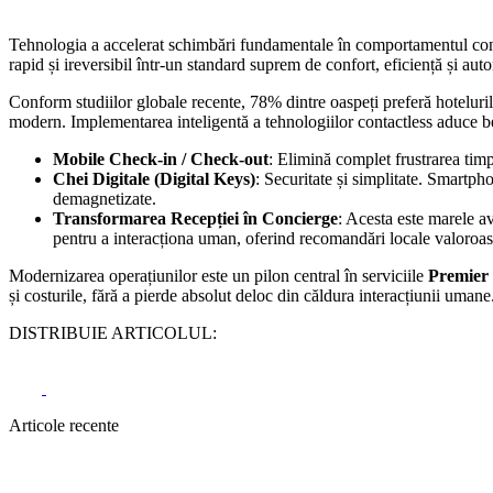
Tehnologia a accelerat schimbări fundamentale în comportamentul consuma
rapid și ireversibil într-un standard suprem de confort, eficiență și aut
Conform studiilor globale recente, 78% dintre oaspeți preferă hotelurile
modern. Implementarea inteligentă a tehnologiilor contactless aduce be
Mobile Check-in / Check-out
: Elimină complet frustrarea timpi
Chei Digitale (Digital Keys)
: Securitate și simplitate. Smartp
demagnetizate.
Transformarea Recepției în Concierge
: Acesta este marele a
pentru a interacționa uman, oferind recomandări locale valoroase 
Modernizarea operațiunilor este un pilon central în serviciile
Premier 
și costurile, fără a pierde absolut deloc din căldura interacțiunii umane
DISTRIBUIE ARTICOLUL:
Articole recente