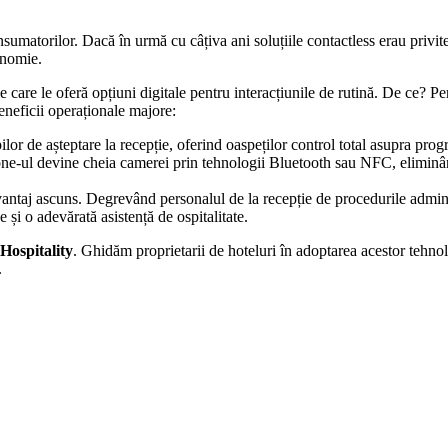
torilor. Dacă în urmă cu câțiva ani soluțiile contactless erau privite st
onomie.
 care le oferă opțiuni digitale pentru interacțiunile de rutină. De ce? Pe
neficii operaționale majore:
lor de așteptare la recepție, oferind oaspeților control total asupra progr
hone-ul devine cheia camerei prin tehnologii Bluetooth sau NFC, eliminând
vantaj ascuns. Degrevând personalul de la recepție de procedurile adminis
și o adevărată asistență de ospitalitate.
Hospitality
. Ghidăm proprietarii de hoteluri în adoptarea acestor tehnol
.