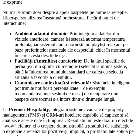
le exprime.
Nu mai vorbim doar despre a apela oaspetele pe nume la recepție.
Hiper-personalizarea înseamnă orchestrarea fiecărui punct de
interacțiune:
Ambient adaptat dinamic
: Prin integrarea datelor din
vizitele anterioare, camera își setează automat temperatura
preferată, iar sistemul audio pornește un playlist relaxant pe
baza preferințelor muzicale ale oaspetelui, chiar în momentul
în care acesta deschide ușa.
Facilități (Amenities) curatoriate:
De la tipul specific de
pernă (ex: din spumă cu memorie) selectat la ultima ședere,
până la înlocuirea brandului standard de cafea cu selecția
artizanală favorită a clientului.
Comunicare contextuală și relevantă:
Sistemele inteligente
pot trimite notificări personalizate – de exemplu,
recomandarea unei sesiuni de masaj de recuperare unui
oaspete care tocmai s-a întors dintr-o drumeție lungă.
La
Premier Hospitality
, integrăm sisteme avansate de property
management (PMS) și CRM-uri hoteliere capabile să capteze și să
analizeze aceste date în timp real. Rezultatul nu este doar un efect de
„wow” efemer, ci o creștere demonstrabilă a gradului de satisfacție,
o explozie a recenziilor pozitive și, implicit, o profitabilitate solidă pe