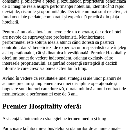
constantă și obiectivă a pieței și rezultatelor, proprietarul beneficiază
de o imagine reală asupra performanței hotelului, identificând rapid
deviațiile, riscurile și oportunitățile. Deciziile nu mai sunt reactive, ci
fundamentate pe date, comparații și experiență practică din piața
hotelieră.
Pentru că nu orice hotel are nevoie de un operator, dar orice hotel
are nevoie de supraveghere profesionistă. Monitorizarea
performanței este soluția ideală atunci când dorești să păstrezi
controlul, dar să beneficiezi de expertiza unor specialiști care înțeleg
atât operaționalul, cât și dinamica investițională. Premier Hospitality
oferă un punct de vedere independent, orientat exclusiv către
interesele proprietarului, asigurând coerență strategică și decizii
informate care cresc valoarea activului în timp.
Având în vedere că rezultatele unei strategii și ale unor planuri de
acțiune precum și implementarea unei discipline operaționale și
bugetare sunt lucruri care durează, durata minimă a unui contract de
monitorizare a performanței este de 3 ani.
Premier Hospitality oferă:
Asistență la întocmirea strategiei pe termen mediu și lung
Participare la întocmirea bugetelor și planurilor de acțiune anuale